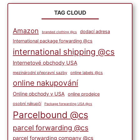
TAG CLOUD
Amazon
dodací adresa
branded clothing @cs
International package forwarding @cs
international shipping @cs
Internetové obchody USA
mezinárodní přepravní sazby
online labels @cs
online nakupování
Online obchody v USA
online prodejce
osobní nákupčí
Package forwarding USA @cs
Parcelbound @cs
parcel forwarding @cs
parcel forwarding company @cs