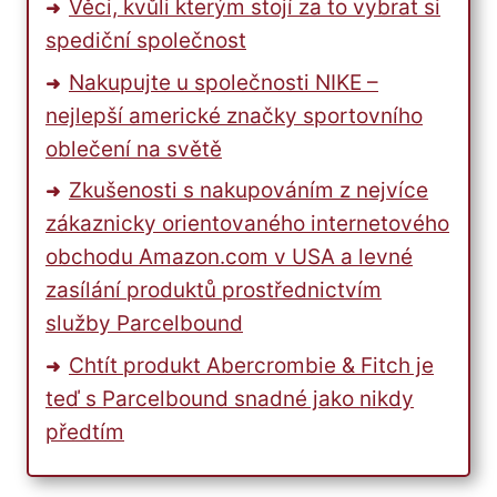
Věci, kvůli kterým stojí za to vybrat si
spediční společnost
Nakupujte u společnosti NIKE –
nejlepší americké značky sportovního
oblečení na světě
Zkušenosti s nakupováním z nejvíce
zákaznicky orientovaného internetového
obchodu Amazon.com v USA a levné
zasílání produktů prostřednictvím
služby Parcelbound
Chtít produkt Abercrombie & Fitch je
teď s Parcelbound snadné jako nikdy
předtím