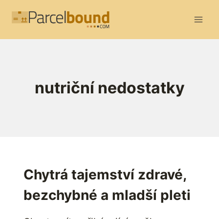
Přeskočit
na
obsah
nutriční nedostatky
Chytrá tajemství zdravé,
bezchybné a mladší pleti