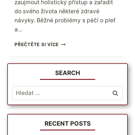
zaujmout holistický přístup a zařadit
do svého života některé zdravé
návyky. Běžné problémy s péčí o pleť
a…
CHYTRÁ
PŘEČTĚTE SI VÍCE
TAJEMSTVÍ
ZDRAVÉ,
BEZCHYBNÉ
A
SEARCH
MLADŠÍ
PLETI
Vyhledávání
RECENT POSTS