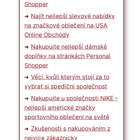
Shopper
Najít nejlepší slevové nabídky
na značkové oblečení na USA
Online Obchody
Nakupujte nejlepší dámské
doplňky na stránkách Personal
Shopper
Věci, kvůli kterým stojí za to
vybrat si spediční společnost
Nakupujte u společnosti NIKE –
nejlepší americké značky
sportovního oblečení na světě
Zkušenosti s nakupováním z
nejvíce zákaznicky