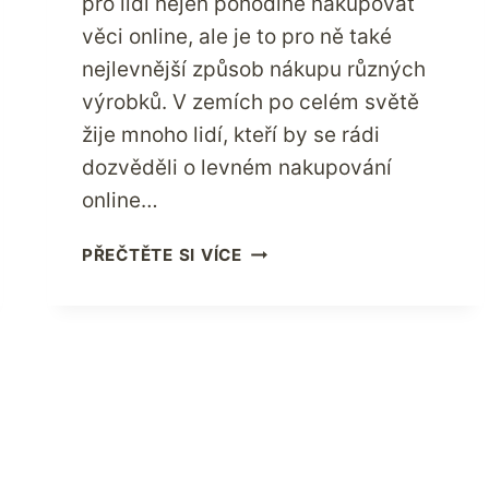
pro lidi nejen pohodlné nakupovat
věci online, ale je to pro ně také
nejlevnější způsob nákupu různých
výrobků. V zemích po celém světě
žije mnoho lidí, kteří by se rádi
dozvěděli o levném nakupování
online…
LEVNÉ
PŘEČTĚTE SI VÍCE
ONLINE
NAKUPOVÁNÍ
V
USA