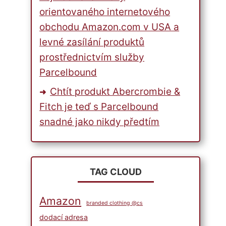
orientovaného internetového
obchodu Amazon.com v USA a
levné zasílání produktů
prostřednictvím služby
Parcelbound
Chtít produkt Abercrombie &
Fitch je teď s Parcelbound
snadné jako nikdy předtím
TAG CLOUD
Amazon
branded clothing @cs
dodací adresa