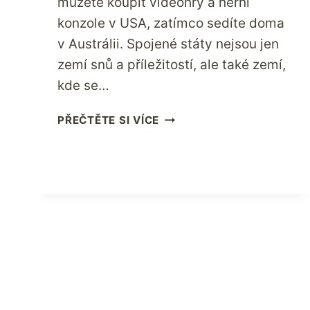
můžete koupit videohry a herní
konzole v USA, zatímco sedíte doma
v Austrálii. Spojené státy nejsou jen
zemí snů a příležitostí, ale také zemí,
kde se…
KOUPIT
PŘEČTĚTE SI VÍCE
Z
USA
ONLINE
V
AUSTRÁLII
–
VIDEOHRY