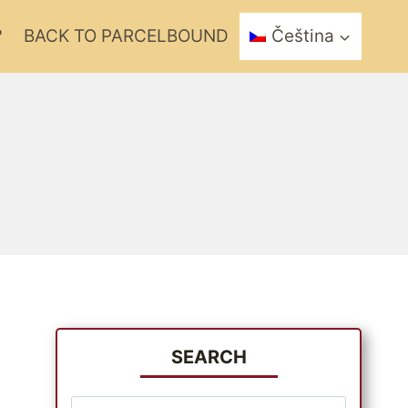
?
BACK TO PARCELBOUND
Čeština
SEARCH