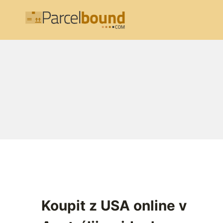
Přeskočit
na
obsah
Koupit z USA online v