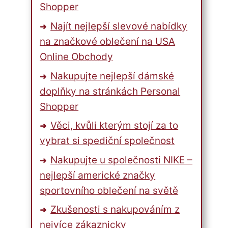
Shopper
Najít nejlepší slevové nabídky
na značkové oblečení na USA
Online Obchody
Nakupujte nejlepší dámské
doplňky na stránkách Personal
Shopper
Věci, kvůli kterým stojí za to
vybrat si spediční společnost
Nakupujte u společnosti NIKE –
nejlepší americké značky
sportovního oblečení na světě
Zkušenosti s nakupováním z
nejvíce zákaznicky