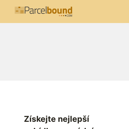
Přeskočit
na
obsah
Získejte nejlepší