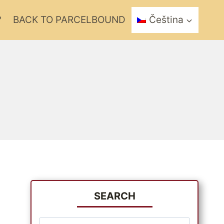
?
BACK TO PARCELBOUND
Čeština
SEARCH