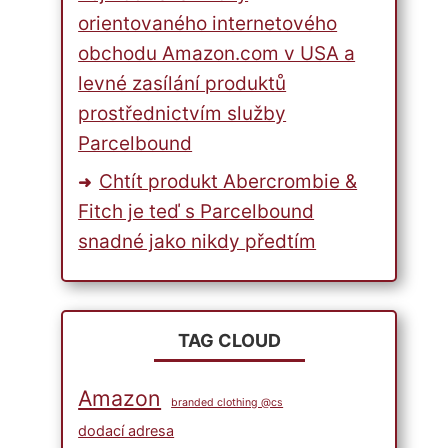
orientovaného internetového
obchodu Amazon.com v USA a
levné zasílání produktů
prostřednictvím služby
Parcelbound
Chtít produkt Abercrombie &
Fitch je teď s Parcelbound
snadné jako nikdy předtím
TAG CLOUD
Amazon
branded clothing @cs
dodací adresa