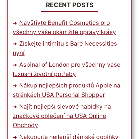
RECENT POSTS
Navštivte Benefit Cosmetics pro
všechny vaše okamžité opravy krásy
Získejte intimitu s Bare Necessities
nyní
Aspinal of London pro všechny vaše
luxusní životní potřeby
Nákup nejlepších produktů Apple na
stránkách USA Personal Shopper
Najít nejlepší slevové nabídky na
značkové oblečení na USA Online
Obchody
Nakupujte nejlepší dámské doplňky