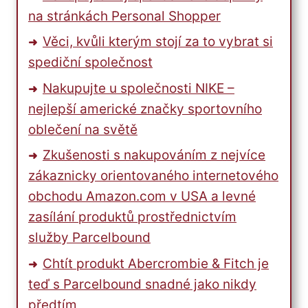
na stránkách Personal Shopper
Věci, kvůli kterým stojí za to vybrat si
spediční společnost
Nakupujte u společnosti NIKE –
nejlepší americké značky sportovního
oblečení na světě
Zkušenosti s nakupováním z nejvíce
zákaznicky orientovaného internetového
obchodu Amazon.com v USA a levné
zasílání produktů prostřednictvím
služby Parcelbound
Chtít produkt Abercrombie & Fitch je
teď s Parcelbound snadné jako nikdy
předtím