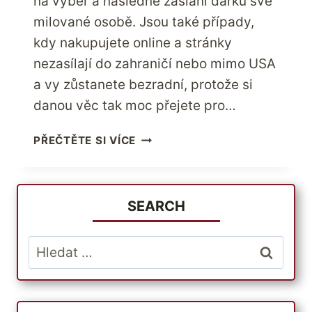
na výběr a následné zaslání dárku své
milované osobě. Jsou také případy,
kdy nakupujete online a stránky
nezasílají do zahraničí nebo mimo USA
a vy zůstanete bezradní, protože si
danou věc tak moc přejete pro…
JAK
PŘEČTĚTE SI VÍCE
ZJISTIT,
KTERÁ
MEZINÁRODNÍ
SPEDIČNÍ
SEARCH
SPOLEČNOST
VYHOVUJE
Vyhledávání
VAŠIM
POŽADAVKŮM?