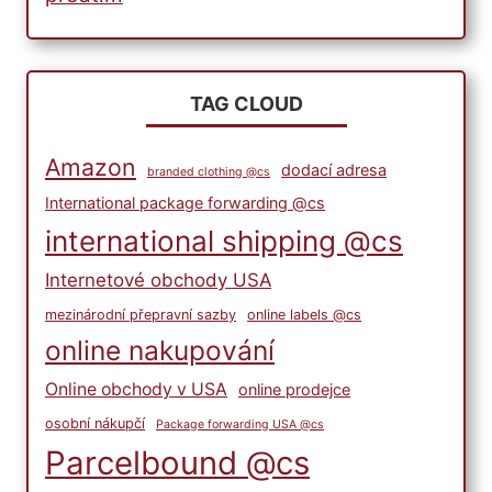
TAG CLOUD
Amazon
dodací adresa
branded clothing @cs
International package forwarding @cs
international shipping @cs
Internetové obchody USA
mezinárodní přepravní sazby
online labels @cs
online nakupování
Online obchody v USA
online prodejce
osobní nákupčí
Package forwarding USA @cs
Parcelbound @cs