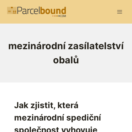
Přeskočit
na
obsah
mezinárodní zasílatelství
obalů
Jak zjistit, která
mezinárodní spediční
společnost vyhovuje