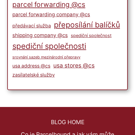
parcel forwarding @cs
parcel forwarding company @cs
přeposílání balíčků
předávací služba
shipping company @cs
spediční společnost
spediční společnosti
srovnání sazeb mezinárodní přepravy
usa stores @cs
usa address @cs
zasílatelské služby
BLOG HOME
Co je Parcelbound a jak vám může