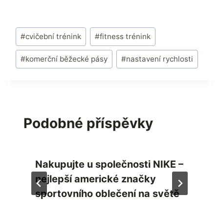
Štítky
#
cvičební trénink
#
fitness trénink
příspěvků:
#
komerční běžecké pásy
#
nastavení rychlosti
Podobné příspěvky
Nakupujte u společnosti NIKE –
nejlepší americké značky
sportovního oblečení na světě