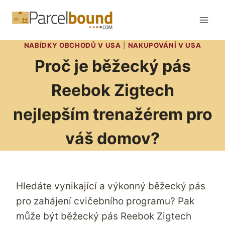
Přeskočit
na
obsah
NABÍDKY OBCHODŮ V USA
|
NAKUPOVÁNÍ V USA
Proč je běžecký pás
Reebok Zigtech
nejlepším trenažérem pro
váš domov?
Hledáte vynikající a výkonný běžecký pás
pro zahájení cvičebního programu? Pak
může být běžecký pás Reebok Zigtech