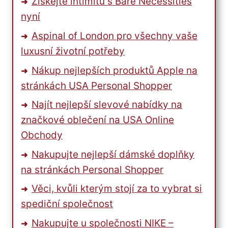
Získejte intimitu s Bare Necessities
nyní
Aspinal of London pro všechny vaše
luxusní životní potřeby
Nákup nejlepších produktů Apple na
stránkách USA Personal Shopper
Najít nejlepší slevové nabídky na
značkové oblečení na USA Online
Obchody
Nakupujte nejlepší dámské doplňky
na stránkách Personal Shopper
Věci, kvůli kterým stojí za to vybrat si
spediční společnost
Nakupujte u společnosti NIKE –