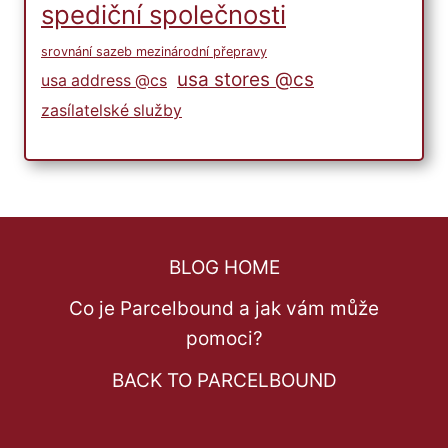
spediční společnosti
srovnání sazeb mezinárodní přepravy
usa stores @cs
usa address @cs
zasílatelské služby
BLOG HOME
Co je Parcelbound a jak vám může
pomoci?
BACK TO PARCELBOUND