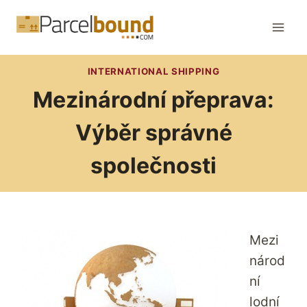
Přeskočit
na
obsah
INTERNATIONAL SHIPPING
Mezinárodní přeprava:
Výběr správné
společnosti
Mezi
národ
ní
lodní