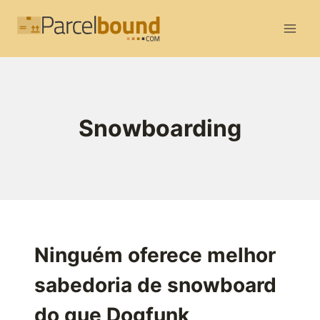
Skip
to
content
Snowboarding
Ninguém oferece melhor
sabedoria de snowboard
do que Dogfunk