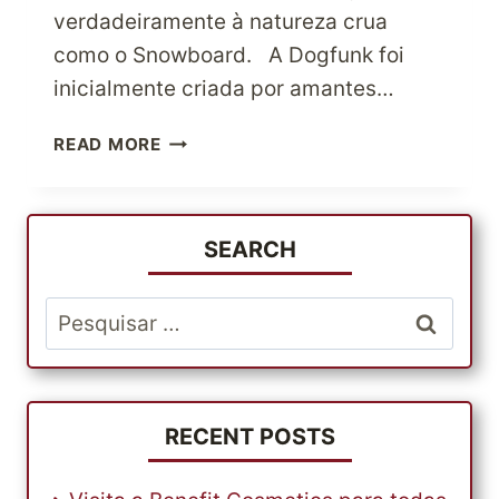
verdadeiramente à natureza crua
como o Snowboard. A Dogfunk foi
inicialmente criada por amantes…
NINGUÉM
READ MORE
OFERECE
MELHOR
SABEDORIA
DE
SEARCH
SNOWBOARD
DO
Pesquisar
QUE
por:
DOGFUNK
RECENT POSTS