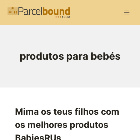
Skip
to
content
produtos para bebés
Mima os teus filhos com
os melhores produtos
BabiesRUs