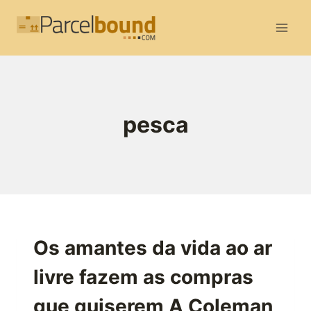
Skip
to
content
pesca
Os amantes da vida ao ar
livre fazem as compras
que quiserem A Coleman