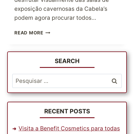
exposição cavernosas da Cabela’s
podem agora procurar todos…
CABELA’S,
READ MORE
A
LOJA
DE
ARTIGOS
SEARCH
PARA
ACTIVIDADES
Pesquisar
AO
por:
AR
LIVRE
DE
EXCELÊNCIA
RECENT POSTS
Visita a Benefit Cosmetics para todas