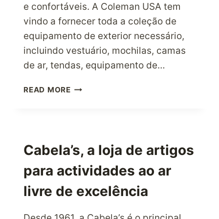
e confortáveis. A Coleman USA tem
vindo a fornecer toda a coleção de
equipamento de exterior necessário,
incluindo vestuário, mochilas, camas
de ar, tendas, equipamento de…
OS
READ MORE
AMANTES
DA
VIDA
AO
AR
Cabela’s, a loja de artigos
LIVRE
para actividades ao ar
FAZEM
AS
livre de excelência
COMPRAS
QUE
QUISEREM
Desde 1961, a Cabela’s é o principal