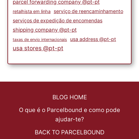
parcel forwarding company @pt-pt
serviço de reencaminhamento
retalhista em linha
serviços de expedição de encomendas
shipping company @pt-pt
usa address @pt-pt
taxas de envio internacionais
usa stores @pt-pt
BLOG HOME
O que é o Parcelbound e como pode
ajudar-te?
BACK TO PARCELBOUND