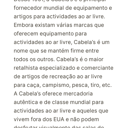
A
fornecedor mundial de equipamento e
COLEMAN
artigos para actividades ao ar livre.
USA
Embora existam várias marcas que
ESTÁ
ABERTA
oferecem equipamento para
AO
actividades ao ar livre, Cabela’s é um
MUNDO
nome que se mantém firme entre
todos os outros. Cabela’s é o maior
retalhista especializado e comerciante
de artigos de recreação ao ar livre
para caça, campismo, pesca, tiro, etc.
A Cabela’s oferece mercadoria
autêntica e de classe mundial para
actividades ao ar livre e aqueles que
vivem fora dos EUA e não podem
desfrutar visualmente das salas de