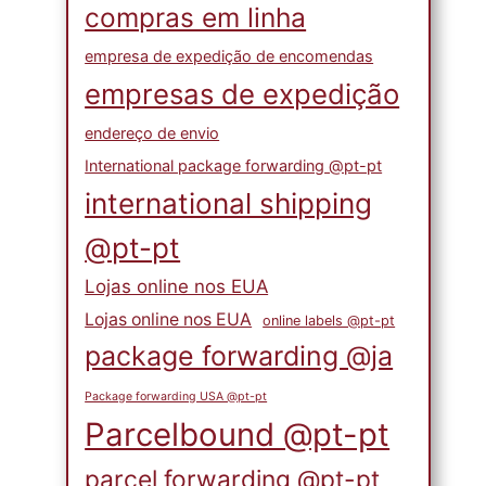
compras em linha
empresa de expedição de encomendas
empresas de expedição
endereço de envio
International package forwarding @pt-pt
international shipping
@pt-pt
Lojas online nos EUA
Lojas online nos EUA
online labels @pt-pt
package forwarding @ja
Package forwarding USA @pt-pt
Parcelbound @pt-pt
parcel forwarding @pt-pt