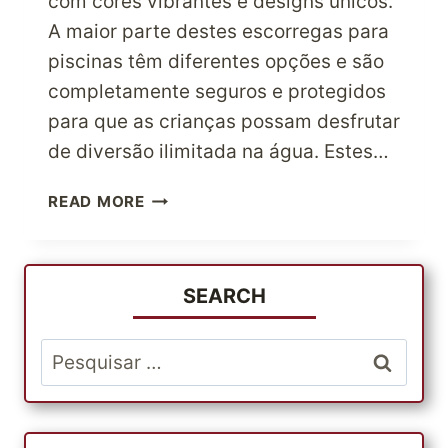
com cores vibrantes e designs únicos.
A maior parte destes escorregas para
piscinas têm diferentes opções e são
completamente seguros e protegidos
para que as crianças possam desfrutar
de diversão ilimitada na água. Estes…
COMO
READ MORE
DESFRUTAR
DE
UMA
EXPERIÊNCIA
SEARCH
SEGURA
E
Pesquisar
DIVERTIDA
por:
COM
ESCORREGAS
DE