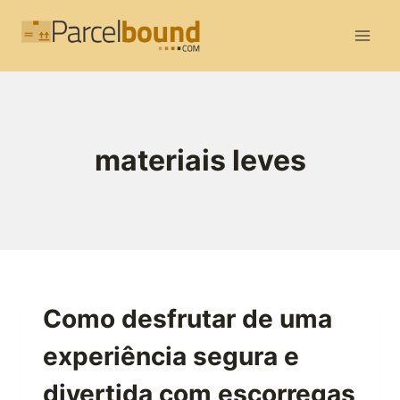
Skip
to
content
materiais leves
Como desfrutar de uma
experiência segura e
divertida com escorregas