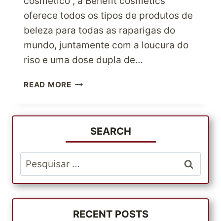
cosmético”, a Benefit cosmetics
oferece todos os tipos de produtos de
beleza para todas as raparigas do
mundo, juntamente com a loucura do
riso e uma dose dupla de…
VISITA
READ MORE
A
BENEFIT
COSMETICS
PARA
SEARCH
TODAS
AS
Pesquisar
TUAS
por:
SOLUÇÕES
DE
BELEZA
INSTANTÂNEAS
RECENT POSTS