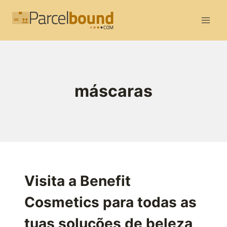
Skip
to
content
máscaras
Visita a Benefit
Cosmetics para todas as
tuas soluções de beleza