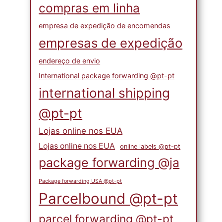
compras em linha
empresa de expedição de encomendas
empresas de expedição
endereço de envio
International package forwarding @pt-pt
international shipping
@pt-pt
Lojas online nos EUA
Lojas online nos EUA
online labels @pt-pt
package forwarding @ja
Package forwarding USA @pt-pt
Parcelbound @pt-pt
parcel forwarding @pt-pt