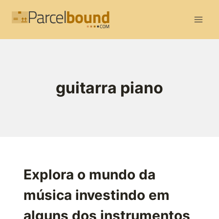
Skip
to
content
guitarra piano
Explora o mundo da
música investindo em
alguns dos instrumentos