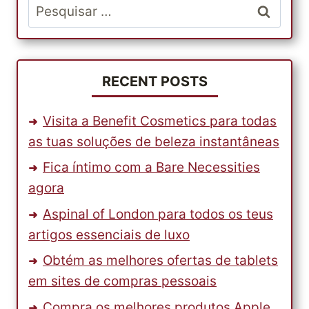
Pesquisar
ALGUNS
por:
DOS
INSTRUMENTOS
MUSICAIS
DE
RECENT POSTS
ALTA
QUALIDADE.
Visita a Benefit Cosmetics para todas
as tuas soluções de beleza instantâneas
Fica íntimo com a Bare Necessities
agora
Aspinal of London para todos os teus
artigos essenciais de luxo
Obtém as melhores ofertas de tablets
em sites de compras pessoais
Compra os melhores produtos Apple