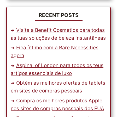
ENCOMENDAS
FIÁVEL
E
RECENT POSTS
DE
CONFIANÇA?
Visita a Benefit Cosmetics para todas
as tuas soluções de beleza instantâneas
Fica íntimo com a Bare Necessities
agora
Aspinal of London para todos os teus
artigos essenciais de luxo
Obtém as melhores ofertas de tablets
em sites de compras pessoais
Compra os melhores produtos Apple
nos sites de compras pessoais dos EUA