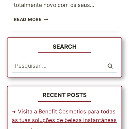
totalmente novo com os seus…
ADQUIRE
READ MORE
O
MELHOR
EQUIPAMENTO
DESPORTIVO
SEARCH
NA
LOJA
Pesquisar
ADIDAS
por:
US
DE
CLASSE
MUNDIAL
RECENT POSTS
Visita a Benefit Cosmetics para todas
as tuas soluções de beleza instantâneas