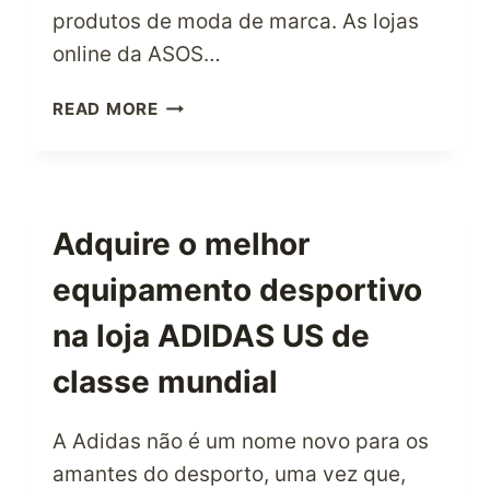
produtos de moda de marca. As lojas
online da ASOS…
OS
READ MORE
AMANTES
DA
MODA
FAZEM
COMPRAS
Adquire o melhor
COM
equipamento desportivo
TODO
O
na loja ADIDAS US de
GOSTO
NA
classe mundial
ASOS
USA
A Adidas não é um nome novo para os
amantes do desporto, uma vez que,