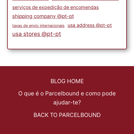
serviços de expedição de encomendas
shipping company @pt-pt
usa address @pt-pt
taxas de envio internacionais
usa stores @pt-pt
BLOG HOME
O que é o Parcelbound e como pode
ajudar-te?
BACK TO PARCELBOUND