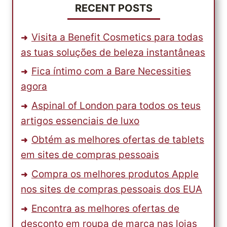
GOPRO
RECENT POSTS
HD
HERO
Visita a Benefit Cosmetics para todas
2
as tuas soluções de beleza instantâneas
Fica íntimo com a Bare Necessities
agora
Aspinal of London para todos os teus
artigos essenciais de luxo
Obtém as melhores ofertas de tablets
em sites de compras pessoais
Compra os melhores produtos Apple
nos sites de compras pessoais dos EUA
Encontra as melhores ofertas de
desconto em roupa de marca nas lojas