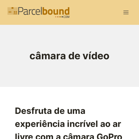
Skip
to
content
câmara de vídeo
Desfruta de uma
experiência incrível ao ar
livre com a câmara GoPro