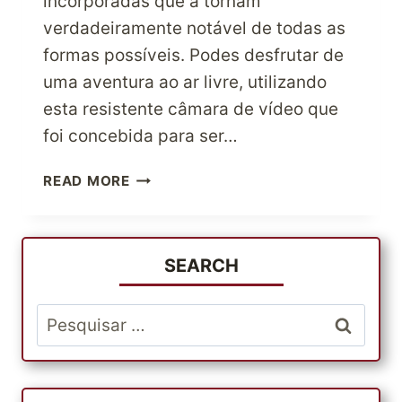
incorporadas que a tornam
verdadeiramente notável de todas as
formas possíveis. Podes desfrutar de
uma aventura ao ar livre, utilizando
esta resistente câmara de vídeo que
foi concebida para ser…
DESFRUTA
READ MORE
DE
UMA
EXPERIÊNCIA
INCRÍVEL
SEARCH
AO
AR
Pesquisar
LIVRE
por:
COM
A
CÂMARA