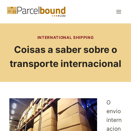
Skip
to
content
INTERNATIONAL SHIPPING
Coisas a saber sobre o
transporte internacional
O
envio
intern
acion