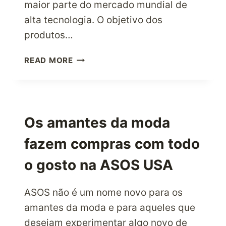
maior parte do mercado mundial de
alta tecnologia. O objetivo dos
produtos…
COMPRA
READ MORE
PRODUTOS
APPLE
DE
ALTA
TECNOLOGIA
Os amantes da moda
DIRETAMENTE
fazem compras com todo
DOS
EUA
o gosto na ASOS USA
ATRAVÉS
DA
PARCELBOUND
ASOS não é um nome novo para os
amantes da moda e para aqueles que
desejam experimentar algo novo de