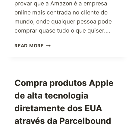
provar que a Amazon é a empresa
online mais centrada no cliente do
mundo, onde qualquer pessoa pode
comprar quase tudo o que quiser….
EXPERIMENTA
READ MORE
FAZER
COMPRAS
NA
LOJA
ONLINE
Compra produtos Apple
MAIS
de alta tecnologia
CENTRADA
NO
diretamente dos EUA
CLIENTE
AMAZON.COM
através da Parcelbound
NOS
EUA