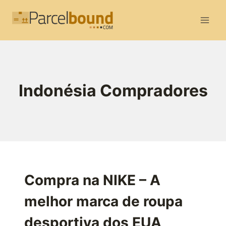
Skip
to
content
Indonésia Compradores
Compra na NIKE – A
melhor marca de roupa
desportiva dos EUA