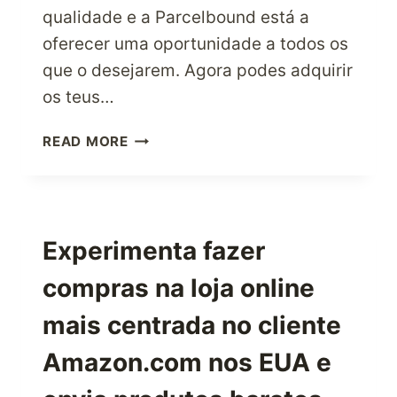
qualidade e a Parcelbound está a
oferecer uma oportunidade a todos os
que o desejarem. Agora podes adquirir
os teus…
COMPRA
READ MORE
NA
NIKE
–
A
MELHOR
Experimenta fazer
MARCA
compras na loja online
DE
ROUPA
mais centrada no cliente
DESPORTIVA
DOS
Amazon.com nos EUA e
EUA