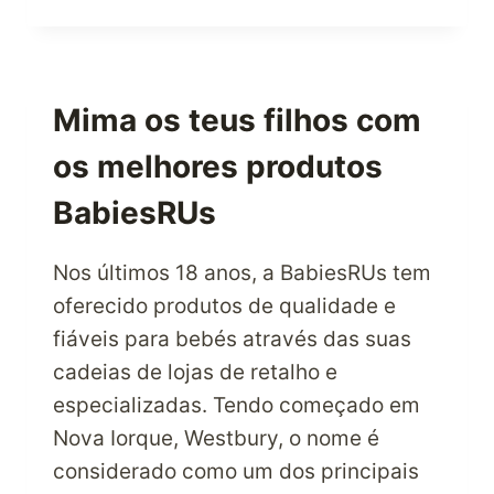
AMANTES
DA
MODA
FAZEM
COMPRAS
Mima os teus filhos com
COM
os melhores produtos
TODO
O
BabiesRUs
GOSTO
NA
ASOS
Nos últimos 18 anos, a BabiesRUs tem
USA
oferecido produtos de qualidade e
fiáveis para bebés através das suas
cadeias de lojas de retalho e
especializadas. Tendo começado em
Nova Iorque, Westbury, o nome é
considerado como um dos principais