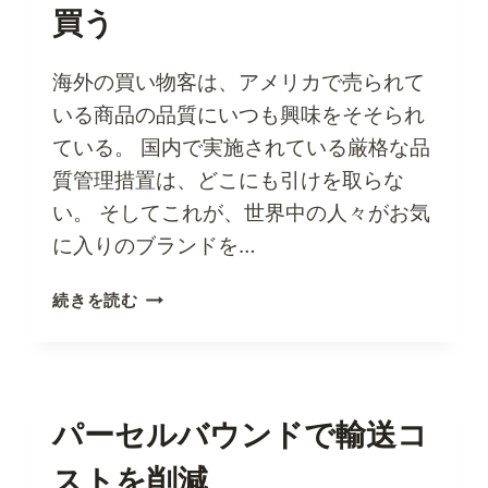
利
買う
用
し
て、
海外の買い物客は、アメリカで売られて
よ
いる商品の品質にいつも興味をそそられ
り
ている。 国内で実施されている厳格な品
ス
質管理措置は、どこにも引けを取らな
マ
ー
い。 そしてこれが、世界中の人々がお気
ト
に入りのブランドを…
に
買
パ
続きを読む
い
ー
物
セ
を
ル
す
バ
る
ウ
パーセルバウンドで輸送コ
に
ン
は？
ストを削減
ド