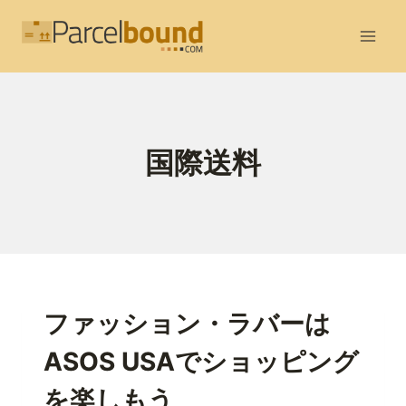
内
容
を
ス
キ
ッ
国際送料
プ
ファッション・ラバーは
ASOS USAでショッピング
を楽しもう