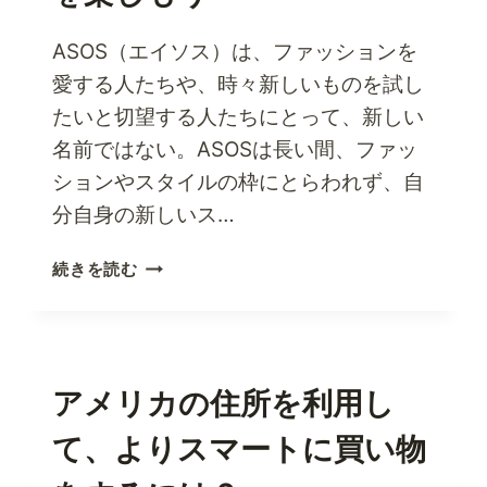
ASOS（エイソス）は、ファッションを
愛する人たちや、時々新しいものを試し
たいと切望する人たちにとって、新しい
名前ではない。ASOSは長い間、ファッ
ションやスタイルの枠にとらわれず、自
分自身の新しいス…
フ
続きを読む
ァ
ッ
シ
ョ
ン・
アメリカの住所を利用し
ラ
て、よりスマートに買い物
バ
ー