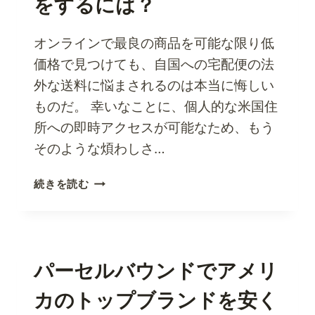
をするには？
は
ASOS
USA
オンラインで最良の商品を可能な限り低
で
価格で見つけても、自国への宅配便の法
シ
外な送料に悩まされるのは本当に悔しい
ョ
ものだ。 幸いなことに、個人的な米国住
ッ
ピ
所への即時アクセスが可能なため、もう
ン
そのような煩わしさ…
グ
を
ア
続きを読む
楽
メ
し
リ
も
カ
う
の
住
パーセルバウンドでアメリ
所
カのトップブランドを安く
を