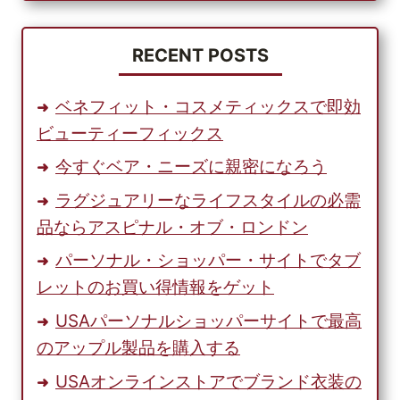
輸
送
コ
RECENT POSTS
ス
ト
ベネフィット・コスメティックスで即効
を
ビューティーフィックス
削
減
今すぐベア・ニーズに親密になろう
ラグジュアリーなライフスタイルの必需
品ならアスピナル・オブ・ロンドン
パーソナル・ショッパー・サイトでタブ
レットのお買い得情報をゲット
USAパーソナルショッパーサイトで最高
のアップル製品を購入する
USAオンラインストアでブランド衣装の