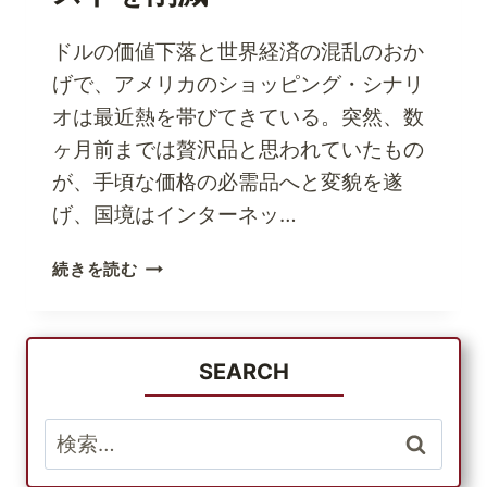
で
ア
ドルの価値下落と世界経済の混乱のおか
メ
げで、アメリカのショッピング・シナリ
リ
オは最近熱を帯びてきている。突然、数
カ
の
ヶ月前までは贅沢品と思われていたもの
ト
が、手頃な価格の必需品へと変貌を遂
ッ
げ、国境はインターネッ…
プ
ブ
パ
続きを読む
ラ
ー
ン
セ
ド
ル
を
バ
SEARCH
安
ウ
く
ン
検
買
ド
う
索:
で