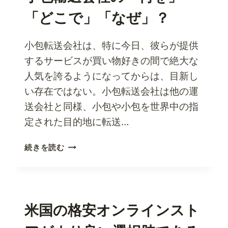
ー
「どこで」「なぜ」？
＆
フ
ィ
小包転送会社は、特に今日、彼らが提供
ッ
するサービスが買い物好きの間で絶大な
チ
人気を誇るようになってからは、目新し
の
商
い存在ではない。小包転送会社は他の運
品
送会社と同様、小包や小包を世界中の指
が
定された目的地に転送…
欲
し
小
続きを読む
い
包
方
輸
は、
送
PARCELBOUND
会
を
社
米国の格安オンラインスト
ご
の
利