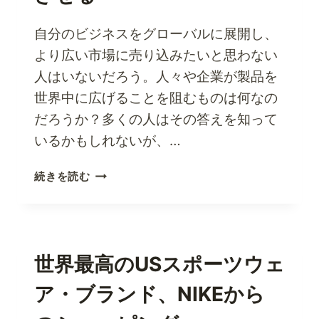
自分のビジネスをグローバルに展開し、
より広い市場に売り込みたいと思わない
人はいないだろう。人々や企業が製品を
世界中に広げることを阻むものは何なの
だろうか？多くの人はその答えを知って
いるかもしれないが、…
小
続きを読む
包
転
送
サ
ー
世界最高のUSスポーツウェ
ビ
ア・ブランド、NIKEから
ス
を