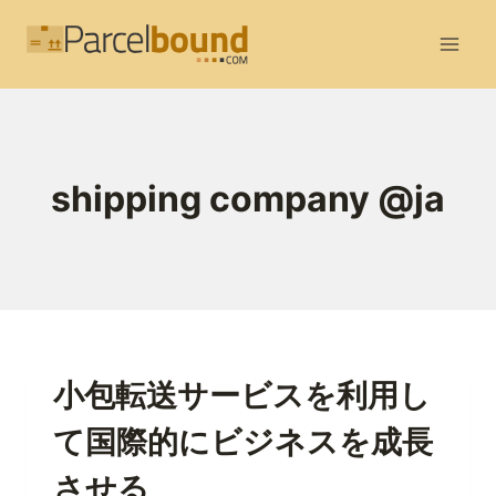
内
容
を
ス
キ
ッ
shipping company @ja
プ
小包転送サービスを利用し
て国際的にビジネスを成長
させる