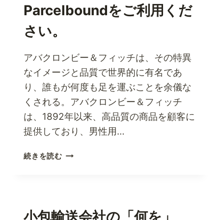
ー
Parcelboundをご利用くだ
ツ
ウ
さい。
ェ
ア・
アバクロンビー＆フィッチは、その特異
ブ
ラ
なイメージと品質で世界的に有名であ
ン
り、誰もが何度も足を運ぶことを余儀な
ド、
くされる。アバクロンビー＆フィッチ
NIKE
は、1892年以来、高品質の商品を顧客に
か
ら
提供しており、男性用…
の
シ
ア
続きを読む
ョ
バ
ッ
ク
ピ
ロ
ン
ン
グ
ビ
小包輸送会社の「何を」