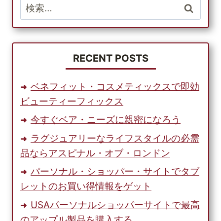
検
ラ
索:
イ
ン
ス
ト
RECENT POSTS
ア
が
ベネフィット・コスメティックスで即効
よ
ビューティーフィックス
り
良
今すぐベア・ニーズに親密になろう
い
ラグジュアリーなライフスタイルの必需
選
択
品ならアスピナル・オブ・ロンドン
肢
パーソナル・ショッパー・サイトでタブ
で
レットのお買い得情報をゲット
あ
る
USAパーソナルショッパーサイトで最高
理
のアップル製品を購入する