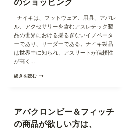
のショッピング
利
用
し
ナイキは、フットウェア、用具、アパレ
て
ル、アクセサリーを含むアスレチック製
国
品の世界における揺るぎないイノベータ
際
ーであり、リーダーである。ナイキ製品
的
に
は世界中に知られ、アスリートが信頼性
ビ
が高く…
ジ
ネ
世
続きを読む
ス
界
を
最
成
高
長
の
さ
US
アバクロンビー＆フィッチ
せ
ス
る
の商品が欲しい方は、
ポ