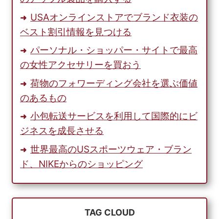
由
USAオンラインストアでブランド衣装の
ベスト割引情報を見つける
パーソナル・ショッパー・サイトで最高
の女性アクセサリーを買おう
荷物のフォワーディング会社を選ぶ価値
のあるもの
小包転送サービスを利用して国際的にビ
ジネスを成長させる
世界最高のUSスポーツウェア・ブラン
ド、NIKEからのショッピング
TAG CLOUD