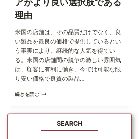
アがより良い選択肢である
「何
用
を」
く
理由
「ど
だ
こ
さ
で」
米国の店舗は、その品質だけでなく、良
い。
「な
い製品を最良の価格で提供しているとい
ぜ」？
う事実により、継続的な人気を得てい
る。米国の店舗間の競争の激しい雰囲気
は、顧客に有利に働き、今では可能な限
り安い価格で良質の製品…
米
続きを読む
国
の
格
安
SEARCH
オ
ン