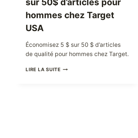
sur 50$ d’articles pour
hommes chez Target
USA
Économisez 5 $ sur 50 $ d’articles
de qualité pour hommes chez Target.
JUSQU’À
LIRE LA SUITE
5$
DE
RÉDUCTION
SUR
50$
D’ARTICLES
POUR
HOMMES
CHEZ