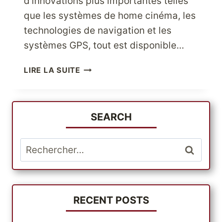
d’innovations plus importantes telles
que les systèmes de home cinéma, les
technologies de navigation et les
systèmes GPS, tout est disponible…
ACCÉDEZ
LIRE LA SUITE
À
DES
CAPACITÉS
ILLIMITÉES
SEARCH
EN
FAISANT
Rechercher :
VOS
ACHATS
DANS
LES
MAGASINS
RECENT POSTS
BEST