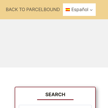
?
BACK TO PARCELBOUND
Español
SEARCH