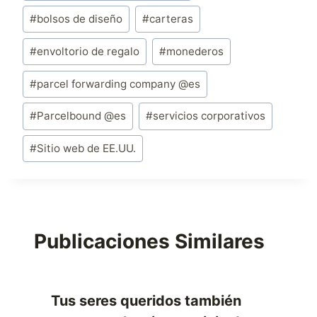
entrada:
#
bolsos de diseño
#
carteras
#
envoltorio de regalo
#
monederos
#
parcel forwarding company @es
#
Parcelbound @es
#
servicios corporativos
#
Sitio web de EE.UU.
Publicaciones Similares
Tus seres queridos también