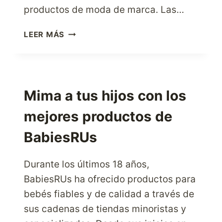
productos de moda de marca. Las…
LOS
LEER MÁS
AMANTES
DE
LA
MODA
PUEDEN
Mima a tus hijos con los
COMPRAR
mejores productos de
EN
ASOS
BabiesRUs
USA
Durante los últimos 18 años,
BabiesRUs ha ofrecido productos para
bebés fiables y de calidad a través de
sus cadenas de tiendas minoristas y