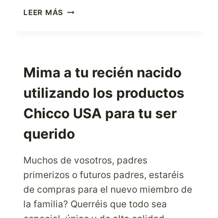
MIMA
LEER MÁS
A
TUS
HIJOS
CON
LOS
Mima a tu recién nacido
MEJORES
utilizando los productos
PRODUCTOS
DE
Chicco USA para tu ser
BABIESRUS
querido
Muchos de vosotros, padres
primerizos o futuros padres, estaréis
de compras para el nuevo miembro de
la familia? Querréis que todo sea