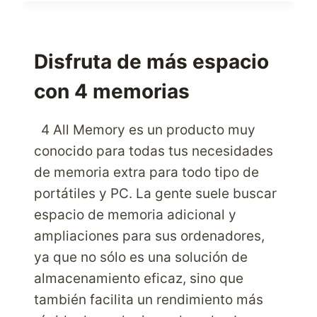
TU
RECIÉN
NACIDO
UTILIZANDO
Disfruta de más espacio
LOS
con 4 memorias
PRODUCTOS
CHICCO
USA
4 All Memory es un producto muy
PARA
conocido para todas tus necesidades
TU
de memoria extra para todo tipo de
SER
QUERIDO
portátiles y PC. La gente suele buscar
espacio de memoria adicional y
ampliaciones para sus ordenadores,
ya que no sólo es una solución de
almacenamiento eficaz, sino que
también facilita un rendimiento más