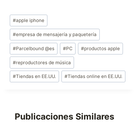
Etiquetas
#
apple iphone
de
la
#
empresa de mensajería y paquetería
entrada:
#
Parcelbound @es
#
PC
#
productos apple
#
reproductores de música
#
Tiendas en EE.UU.
#
Tiendas online en EE.UU.
Publicaciones Similares