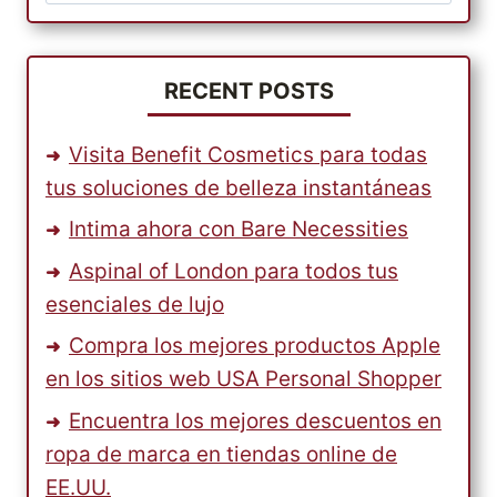
ONLINE
MÁS
CENTRADA
EN
RECENT POSTS
EL
CLIENTE,
Visita Benefit Cosmetics para todas
AMAZON.COM,
tus soluciones de belleza instantáneas
EN
EE.UU.
Intima ahora con Bare Necessities
Y
Aspinal of London para todos tus
ENVÍA
PRODUCTOS
esenciales de lujo
BARATOS
Compra los mejores productos Apple
A
en los sitios web USA Personal Shopper
TRAVÉS
DE
Encuentra los mejores descuentos en
PARCELBOUND
ropa de marca en tiendas online de
EE.UU.