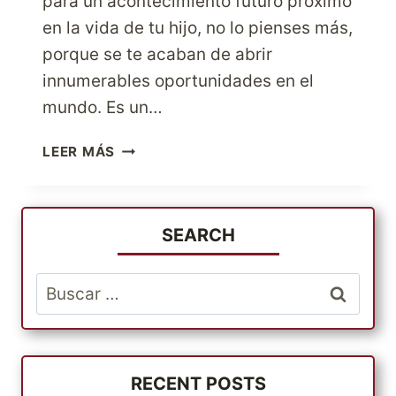
para un acontecimiento futuro próximo
en la vida de tu hijo, no lo pienses más,
porque se te acaban de abrir
innumerables oportunidades en el
mundo. Es un…
BUSCA
LEER MÁS
JUGUETERÍAS
AMERICANAS
ONLINE
Y
SEARCH
SORPRENDE
A
Buscar:
TUS
HIJOS
EN
SU
CUMPLEAÑOS
RECENT POSTS