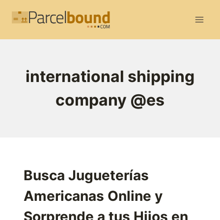
Saltar
al
contenido
international shipping
company @es
Busca Jugueterías
Americanas Online y
Sorprende a tus Hijos en