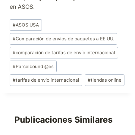
en ASOS.
Etiquetas
#
ASOS USA
de
la
#
Comparación de envíos de paquetes a EE.UU.
entrada:
#
comparación de tarifas de envío internacional
#
Parcelbound @es
#
tarifas de envío internacional
#
tiendas online
Publicaciones Similares