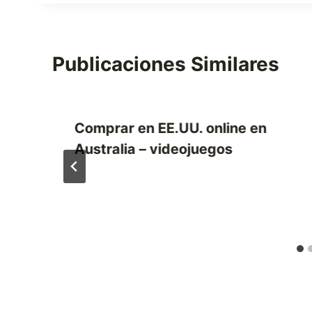
la
entrada:
Publicaciones Similares
Comprar en EE.UU. online en
Australia – videojuegos