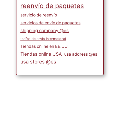
reenvío de paquetes
servicio de reenvío
servicios de envío de paquetes
shipping company @es
tarifas de envío internacional
Tiendas online en EE.UU.
¿Cómo comprar zapatos en
Tiendas online USA
usa address @es
tiendas online de EE.UU.?
usa stores @es