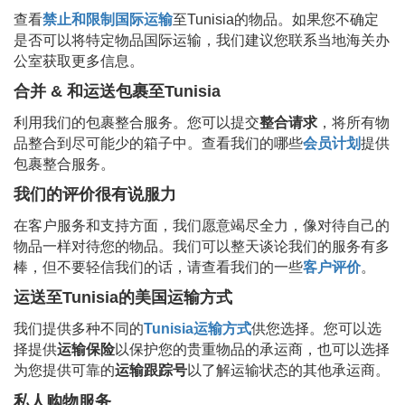
查看
禁止和限制国际运输
至
Tunisia
的物品。如果您不确定
是否可以将特定物品国际运输，我们建议您联系当地海关办
公室获取更多信息。
合并 & 和运送包裹至
Tunisia
利用我们的包裹整合服务。您可以提交
整合请求
，将所有物
品整合到尽可能少的箱子中。查看我们的哪些
会员计划
提供
包裹整合服务。
我们的评价很有说服力
在客户服务和支持方面，我们愿意竭尽全力，像对待自己的
物品一样对待您的物品。我们可以整天谈论我们的服务有多
棒，但不要轻信我们的话，请查看我们的一些
客户评价
。
运送至
Tunisia
的美国运输方式
我们提供多种不同的
Tunisia
运输方式
供您选择。您可以选
择提供
运输保险
以保护您的贵重物品的承运商，也可以选择
为您提供可靠的
运输跟踪号
以了解运输状态的其他承运商。
私人购物服务