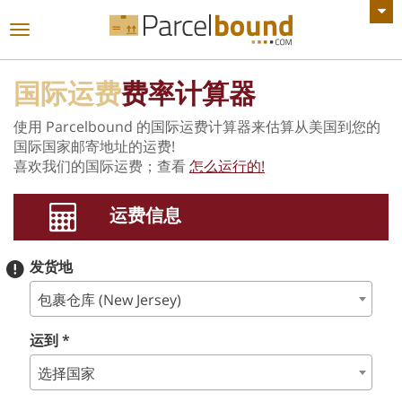
查看所有公告
切
换
导
国际运费
费率计算器
航
使用 Parcelbound 的国际运费计算器来估算从美国到您的
国际国家邮寄地址的运费!
喜欢我们的国际运费；查看
怎么运行的!
运费信息
发货地
包裹仓库 (New Jersey)
运到 *
选择国家