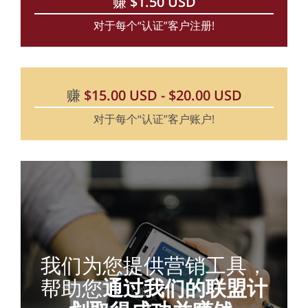
赚
$
1.50
USD
对于每个“认证”客户注册!
赚
$
15.00
USD
-
$
20.00
USD
对于每个“认证”客户账户!
我们为您提供营销工具，
帮助您
通过我们的联盟计