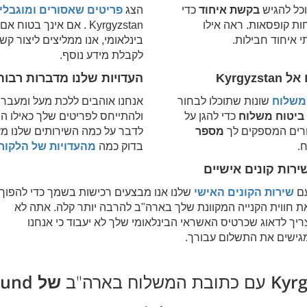
וכל להגיש
בקשת איחוד
כדי
הצג
פריטים שאסורים ומוגבלי
ת קופסאות. ראה אילו
Kyrgyzstan
. אם אינך בטוח אם 
י איחוד חבילות.
בינלאומי, אנו ממליצים ליצור 
לקבלת מידע נוסף.
 אל
Kyrgyzstan
העדויות שלנו מדברות רבות
משלוח
שונות שתוכלו לבחור
אנחנו אוהבים ללכת מעל ומעבר ב
ביטוח משלוח
כדי להגן על
ולהתייחס לפריטים שלך כאילו היו
חרים המספקים לך
מספר
לדבר על כמה השירותים שלנו מעו
.
בדוק כמה
מהעדויות של הלקוח
ירות קונים אישיים
ם
שירות הקונים האישי
שלנו אנו מבצעים רכישות בשמך כדי להפוך
ת חווית הקנייה המקוונת שלך בארה"ב להרבה יותר קלה. אתה לא
ריך לדאוג שכרטיס האשראי הבינלאומי שלך לא יעבוד כי אנחנו
גישים את התשלום עבורך.
עם כתובת המשלוח בארה"ב
של Parcelbound