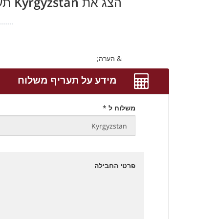
הצג את
Kyrgyzstan
תער
& הערה;
מידע על תעריף משלוח
משלוח ל *
פרטי החבילה