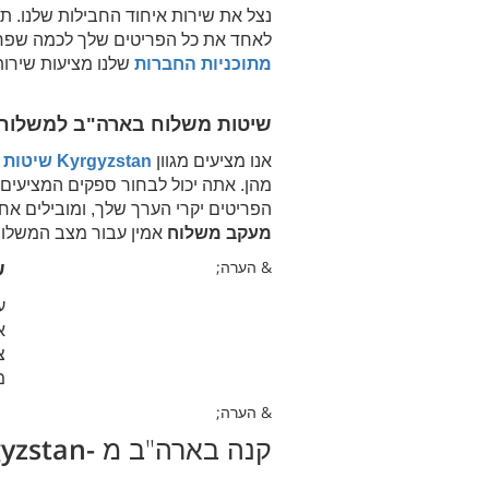
נצל את שירות איחוד החבילות שלנו. ת
לאחד את כל הפריטים שלך לכמה שפחו
מתוכניות החברות
שלנו מציעות שירות
שיטות משלוח בארה"ב למשלוח
אנו מציעים מגוון
Kyrgyzstan
שיטות 
מהן. אתה יכול לבחור ספקים המציעים
הפריטים יקרי הערך שלך, ומובילים א
מעקב משלוח
אמין עבור מצב המשלוח
& הערה;
ש
ע
א
צ
מ
& הערה;
קנה בארה"ב מ
-Kyrgyzstan