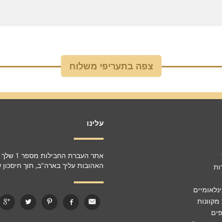
עלינו
אתר העב
האהובות עליך בארה"ב, תוך חיסכון של עד 75% בעלויות משלוח ב
ות
נלאומיים
 מקוונות
פים