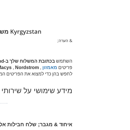
Kyrgyzstan משלוח מארה"ב באמצעות כתובת ארה"ב משלך לחנות חנויות בארה"ב
& הערה;
השתמש
בכתובת המשלוח שלך ב-Parcelbound בארה"ב
פריטים
מאמזון
,
Nordstrom
,
Macys
לחפש בהן כדי למצוא את הפריטים המ
מידע שימושי על שירותי
איחוד & מגבר; שלח חבילות אל