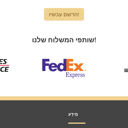
הרשם עכשיו!
שותפי המשלוח שלנו!
מֵידָע