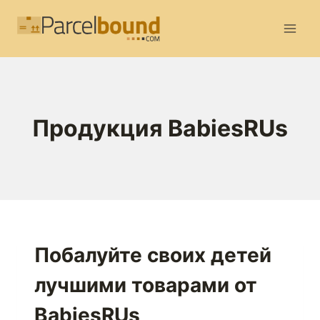
Перейти
к
содержимому
Продукция BabiesRUs
Побалуйте своих детей
лучшими товарами от
BabiesRUs