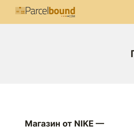
Перейти
к
содержимому
Магазин от NIKE —