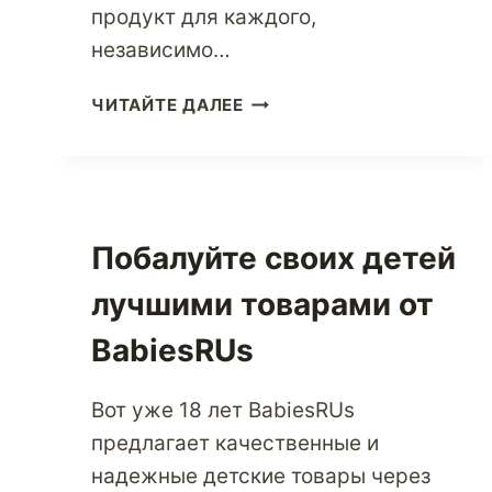
продукт для каждого,
независимо…
ПОКУПАЙТЕ
ЧИТАЙТЕ ДАЛЕЕ
ВЫСОКОТЕХНОЛОГИЧНЫЕ
ПРОДУКТЫ
APPLE
ПРЯМО
ИЗ
Побалуйте своих детей
США
ЧЕРЕЗ
лучшими товарами от
PARCELBOUND
BabiesRUs
Вот уже 18 лет BabiesRUs
предлагает качественные и
надежные детские товары через