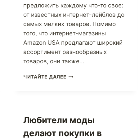
предложить каждому что-то свое:
от известных интернет-лейблов до
самых мелких товаров. Помимо
того, что интернет-магазины
Amazon USA предлагают широкий
ассортимент разнообразных
товаров, они также…
ПОЛУЧИТЕ
ЧИТАЙТЕ ДАЛЕЕ
ОПЫТ
ПОКУПОК
В
САМОМ
КЛИЕНТООРИЕНТИРОВАНН
Любители моды
ИНТЕРНЕТ-
МАГАЗИНЕ
делают покупки в
AMAZON.COM