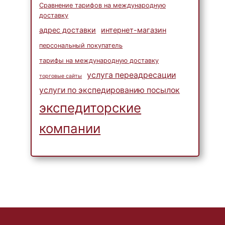
Сравнение тарифов на международную
доставку
адрес доставки
интернет-магазин
Побалуйте своих детей
персональный покупатель
лучшими товарами от
тарифы на международную доставку
BabiesRUs
услуга переадресации
торговые сайты
услуги по экспедированию посылок
экспедиторские
компании