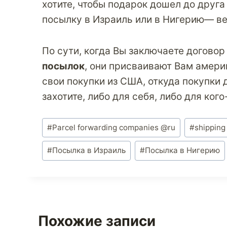
хотите, чтобы подарок дошел до друга
посылку в Израиль
или
в Нигерию
— ве
По сути, когда Вы заключаете догово
посылок
, они присваивают Вам амери
свои покупки из США, откуда покупки 
захотите, либо для себя, либо для ког
Метки
#
Parcel forwarding companies @ru
#
shippin
записи:
#
Посылка в Израиль
#
Посылка в Нигерию
Похожие записи