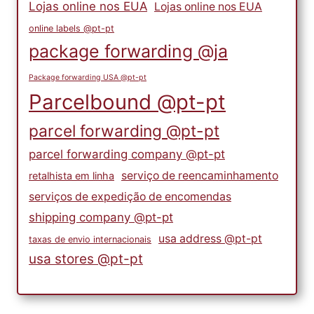
Lojas online nos EUA
Lojas online nos EUA
online labels @pt-pt
package forwarding @ja
Package forwarding USA @pt-pt
Parcelbound @pt-pt
parcel forwarding @pt-pt
parcel forwarding company @pt-pt
serviço de reencaminhamento
retalhista em linha
serviços de expedição de encomendas
shipping company @pt-pt
usa address @pt-pt
taxas de envio internacionais
usa stores @pt-pt