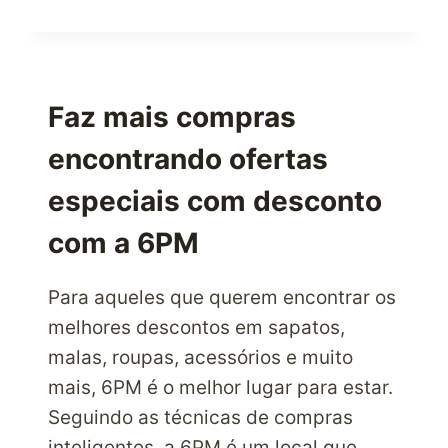
OFERECE
MELHOR
SABEDORIA
DE
SNOWBOARD
Faz mais compras
DO
encontrando ofertas
QUE
DOGFUNK
especiais com desconto
com a 6PM
Para aqueles que querem encontrar os
melhores descontos em sapatos,
malas, roupas, acessórios e muito
mais, 6PM é o melhor lugar para estar.
Seguindo as técnicas de compras
inteligentes, a 6PM é um local que