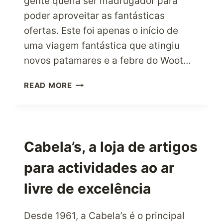
gente queria ser madrugador para
poder aproveitar as fantásticas
ofertas. Este foi apenas o início de
uma viagem fantástica que atingiu
novos patamares e a febre do Woot…
TODOS
READ MORE
OS
QUE
ESTÃO
A
FAZER
Cabela’s, a loja de artigos
NEGÓCIOS,
para actividades ao ar
ESTÁ
NA
livre de excelência
HORA
DE
FAZERES
Desde 1961, a Cabela’s é o principal