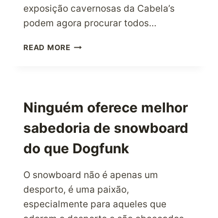
exposição cavernosas da Cabela’s
podem agora procurar todos…
CABELA’S,
READ MORE
A
LOJA
DE
ARTIGOS
PARA
Ninguém oferece melhor
ACTIVIDADES
sabedoria de snowboard
AO
AR
do que Dogfunk
LIVRE
DE
EXCELÊNCIA
O snowboard não é apenas um
desporto, é uma paixão,
especialmente para aqueles que