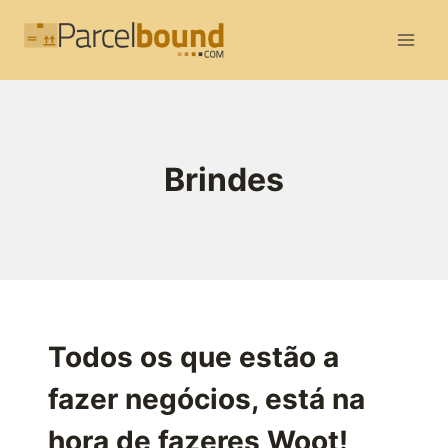
Skip
to
content
Brindes
Todos os que estão a
fazer negócios, está na
hora de fazeres Woot!