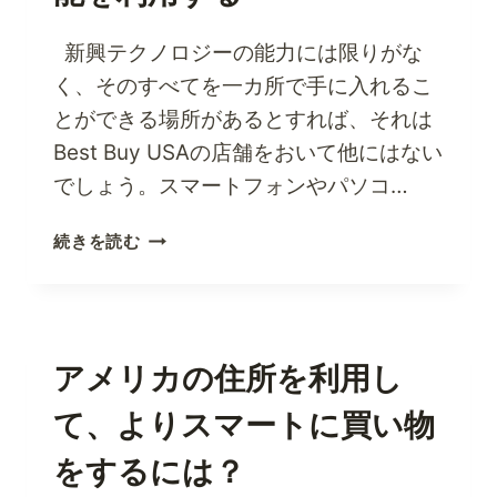
新興テクノロジーの能力には限りがな
く、そのすべてを一カ所で手に入れるこ
とができる場所があるとすれば、それは
Best Buy USAの店舗をおいて他にはない
でしょう。スマートフォンやパソコ…
ベ
続きを読む
ス
ト・
バ
イ
USA
アメリカの住所を利用し
の
て、よりスマートに買い物
店
舗
をするには？
で