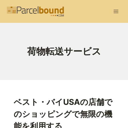
内
容
を
ス
キ
ッ
荷物転送サービス
プ
ベスト・バイUSAの店舗で
のショッピングで無限の機
能を利用する