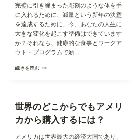
ン
完璧に引き締まった彫刻のような体を手
グ
に入れるために、減量という新年の決意
で
を達成するために、今、あなたの人生に
ホ
ー
大きな変化を起こす準備はできています
ム
か？それなら、健康的な食事とワークア
デ
ウト・プログラムで新…
コ
レ
新
続きを読む
ー
年
シ
の
ョ
抱
ン
負
製
で
世界のどこからでもアメリ
品
あ
を
カから購入するには？
る
お
効
得
果
アメリカは世界最大の経済大国であり、
に