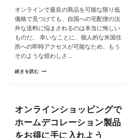
の
シ
オンラインで最良の商品を可能な限り低
ョ
価格で見つけても、自国への宅配便の法
ッ
外な送料に悩まされるのは本当に悔しい
ピ
ものだ。 幸いなことに、個人的な米国住
ン
グ
所への即時アクセスが可能なため、もう
で
そのような煩わしさ…
無
限
ア
続きを読む
の
メ
機
リ
能
カ
を
の
利
住
オンラインショッピングで
用
所
す
ホームデコレーション製品
を
る
利
をお得に手に入れよう
用