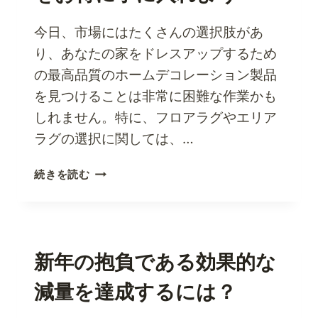
し
て、
今日、市場にはたくさんの選択肢があ
よ
り、あなたの家をドレスアップするため
り
の最高品質のホームデコレーション製品
ス
を見つけることは非常に困難な作業かも
マ
ー
しれません。特に、フロアラグやエリア
ト
ラグの選択に関しては、…
に
買
オ
続きを読む
い
ン
物
ラ
を
イ
す
ン
る
シ
新年の抱負である効果的な
に
ョ
は？
減量を達成するには？
ッ
ピ