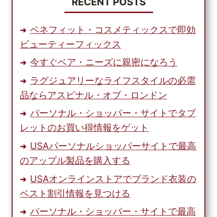
リ
RECENT POSTS
カ
か
ベネフィット・コスメティックスで即効
ら
ビューティーフィックス
購
入
今すぐベア・ニーズに親密になろう
す
ラグジュアリーなライフスタイルの必需
る
に
品ならアスピナル・オブ・ロンドン
は？
パーソナル・ショッパー・サイトでタブ
レットのお買い得情報をゲット
USAパーソナルショッパーサイトで最高
のアップル製品を購入する
USAオンラインストアでブランド衣装の
ベスト割引情報を見つける
パーソナル・ショッパー・サイトで最高