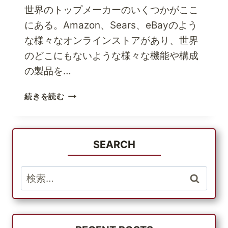
的
手
世界のトップメーカーのいくつかがここ
な
に
にある。Amazon、Sears、eBayのよう
減
入
量
な様々なオンラインストアがあり、世界
れ
を
のどこにもないような様々な機能や構成
よ
達
う
の製品を…
成
す
世
続きを読む
る
界
に
の
は？
ど
こ
SEARCH
か
ら
検
で
索:
も
ア
メ