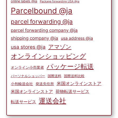
online labels @ja
Package forwarding USA @ja
Parcelbound @ja
parcel forwarding @ja
parcel forwarding company @ja
shipping company @ja
usa address @ja
アマゾン
usa stores @ja
オンラインショッピング
パッケージ転送
オンライン小売業者
パーソナルショッパー
国際送料
国際送料比較
米国オンラインストア
小包輸送会社
発送先住所
米国オンラインストア
荷物転送サービス
運送会社
転送サービス