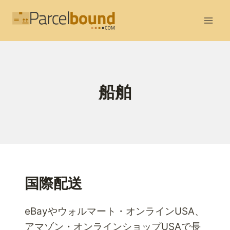
内
容
を
ス
キ
ッ
船舶
プ
国際配送
eBayやウォルマート・オンラインUSA、
アマゾン・オンラインショップUSAで長