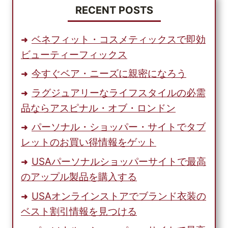
を
RECENT POSTS
探
す
ベネフィット・コスメティックスで即効
に
ビューティーフィックス
は？
今すぐベア・ニーズに親密になろう
ラグジュアリーなライフスタイルの必需
品ならアスピナル・オブ・ロンドン
パーソナル・ショッパー・サイトでタブ
レットのお買い得情報をゲット
USAパーソナルショッパーサイトで最高
のアップル製品を購入する
USAオンラインストアでブランド衣装の
ベスト割引情報を見つける