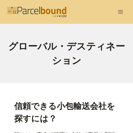
内
容
を
ス
キ
グローバル・デスティネー
ッ
プ
ション
信頼できる小包輸送会社を
探すには？