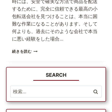
時には、安全で確実な方法で商品を配送
するために、完全に信頼できる最高の小
包転送会社を見つけることは、本当に困
難な作業になることがあります。そして
何よりも、過去にそのような会社で本当
に悪い経験をした場合…
信
続きを読む
頼
で
き
る
SEARCH
小
包
検
輸
索:
送
会
社