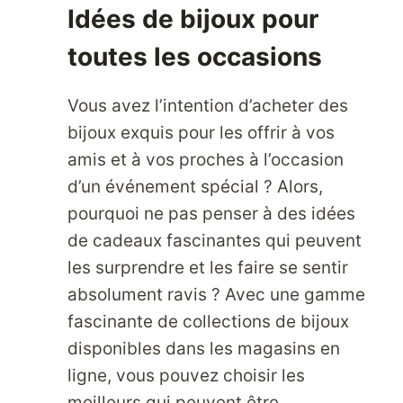
Idées de bijoux pour
DE
HAUTE
toutes les occasions
QUALITÉ
SUR
Vous avez l’intention d’acheter des
LE
PREMIER
bijoux exquis pour les offrir à vos
SITE
amis et à vos proches à l’occasion
DE
d’un événement spécial ? Alors,
VENTE
pourquoi ne pas penser à des idées
EN
LIGNE
de cadeaux fascinantes qui peuvent
AU
les surprendre et les faire se sentir
MONDE.
absolument ravis ? Avec une gamme
fascinante de collections de bijoux
disponibles dans les magasins en
ligne, vous pouvez choisir les
meilleurs qui peuvent être