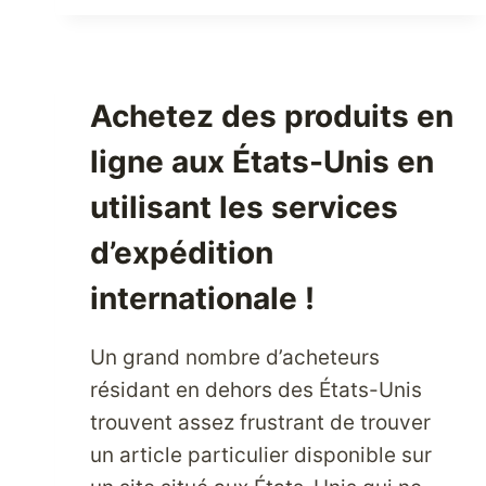
NUTRITION
ET
VOTRE
BIEN-
Achetez des produits en
ÊTRE
GRÂCE
ligne aux États-Unis en
AUX
COMPLÉMENTS
utilisant les services
DE
d’expédition
SANTÉ
NATURELS
internationale !
Un grand nombre d’acheteurs
résidant en dehors des États-Unis
trouvent assez frustrant de trouver
un article particulier disponible sur