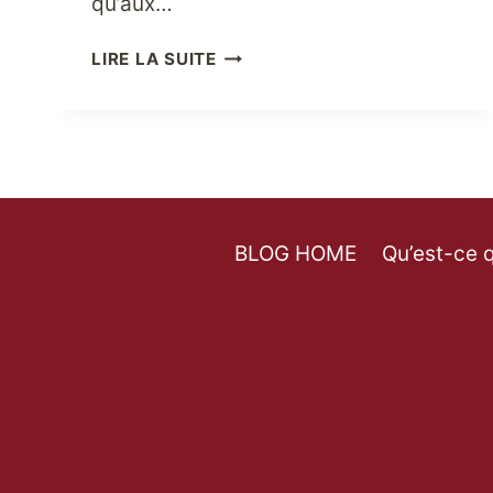
qu’aux…
ACHETEZ
LIRE LA SUITE
DES
PRODUITS
EN
LIGNE
AUX
ÉTATS-
UNIS
BLOG HOME
Qu’est-ce 
EN
UTILISANT
LES
SERVICES
D’EXPÉDITION
INTERNATIONALE
!