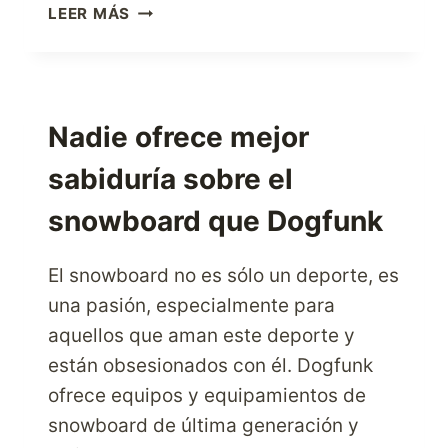
CABELA’S,
LEER MÁS
EL
MEJOR
PROVEEDOR
DE
ARTÍCULOS
Nadie ofrece mejor
DE
sabiduría sobre el
EXTERIOR
EN
snowboard que Dogfunk
UN
SOLO
LUGAR
El snowboard no es sólo un deporte, es
una pasión, especialmente para
aquellos que aman este deporte y
están obsesionados con él. Dogfunk
ofrece equipos y equipamientos de
snowboard de última generación y