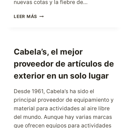
nuevas cotas y la fiebre de…
HUELGUISTAS
LEER MÁS
DE
TRATOS,
¡ES
HORA
DE
Cabela’s, el mejor
IR
proveedor de artículos de
A
WOOT!
exterior en un solo lugar
¡WOOT!
Desde 1961, Cabela’s ha sido el
principal proveedor de equipamiento y
material para actividades al aire libre
del mundo. Aunque hay varias marcas
que ofrecen equipos para actividades