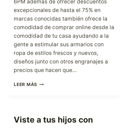
6PM además de ofrecer descuentos
excepcionales de hasta el 75% en
marcas conocidas también ofrece la
comodidad de comprar online desde la
comodidad de tu casa ayudando a la
gente a estimular sus armarios con
ropa de estilos frescos y nuevos,
diseños junto con otros engranajes a
precios que hacen que…
COMPRA
LEER MÁS
MÁS
ENCONTRANDO
OFERTAS
CON
DESCUENTOS
Viste a tus hijos con
ESPECIALES