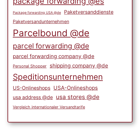
package forwarding @es
Paketversanddienste
Package forwarding USA @de
Paketversandunternehmen
Parcelbound @de
parcel forwarding @de
parcel forwarding company @de
shipping company @de
Personal Shopper
Speditionsunternehmen
USA-Onlineshops
US-Onlineshops
usa stores @de
usa address @de
Vergleich internationaler Versandtarife