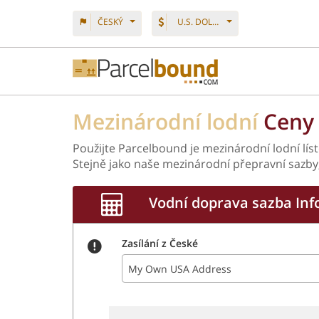
ČESKÝ
U.S. DOLLAR
Mezinárodní lodní
Ceny 
Použijte Parcelbound je mezinárodní lodní lí
Stejně jako naše mezinárodní přepravní sazby
Vodní doprava sazba Inf
Zasílání z České
My Own USA Address