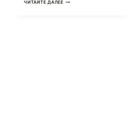
СТАНЬТЕ
ЧИТАЙТЕ ДАЛЕЕ
ИНТИМНЕЕ
С
BARE
NECESSITIES
ПРЯМО
СЕЙЧАС