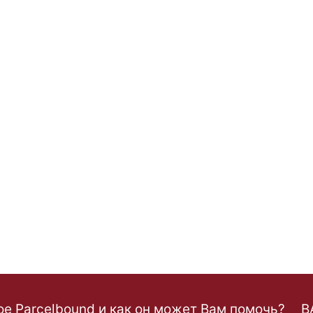
ое Parcelbound и как он может Вам помочь?
B