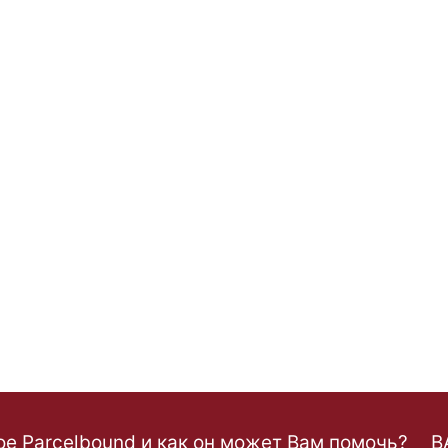
ое Parcelbound и как он может Вам помочь?
B