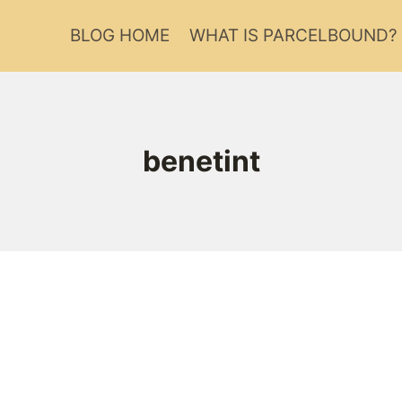
BLOG HOME
WHAT IS PARCELBOUND?
benetint