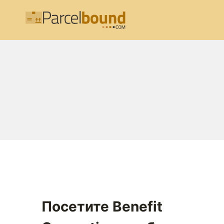
Перейти
к
содержимому
Посетите Benefit