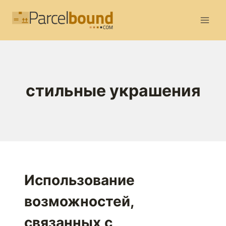
Перейти
к
содержимому
стильные украшения
Использование
возможностей,
связанных с