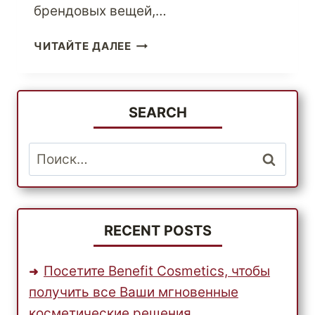
брендовых вещей,…
ИСПОЛЬЗОВАНИЕ
ЧИТАЙТЕ ДАЛЕЕ
ВОЗМОЖНОСТЕЙ,
СВЯЗАННЫХ
С
МЕЖДУНАРОДНЫМИ
SEARCH
ОНЛАЙН-
ПОКУПКАМИ
Найти:
RECENT POSTS
Посетите Benefit Cosmetics, чтобы
получить все Ваши мгновенные
косметические решения